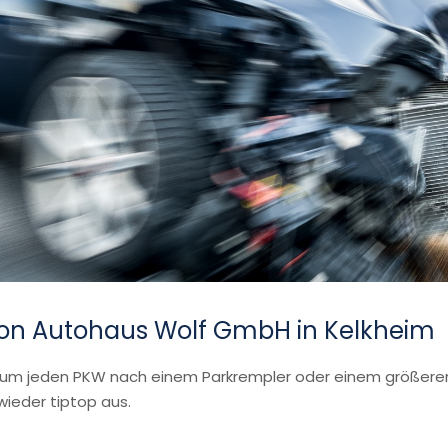
von Autohaus Wolf GmbH in Kelkheim
t um jeden PKW nach einem Parkrempler oder einem größere
wieder tiptop aus.